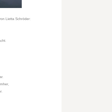
von Lietta Schröder:
cht.
ar.
umher,
r.