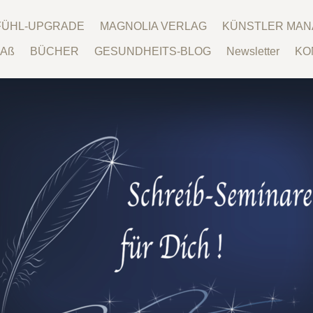
LFÜHL-UPGRADE
MAGNOLIA VERLAG
KÜNSTLER MA
Aß
BÜCHER
GESUNDHEITS-BLOG
Newsletter
KO