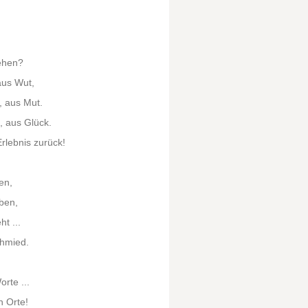
ehen?
aus Wut,
, aus Mut.
, aus Glück.
lebnis zurück!
en,
ben,
t ...
chmied.
rte ...
n Orte!